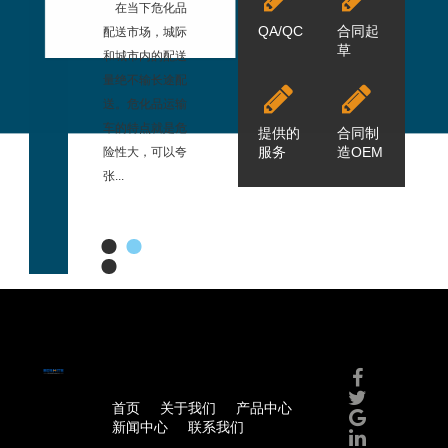
是欧美技术
在当下危化品
从中国第一台泵
过去是欧美技术
QA/QC
合同起
后拿到中国
配送市场，城际
车到三一挖掘机
成熟后拿到中国
草
，这次首次
和城市内的配送
央视“挑战不可
来用，这次首次
勒最新技术
量绝不输长途配
能”，从“三个一
将马勒最新技术
奥威发动机
送。危化品运输
流”到“品质改变
用在奥威发动机
这是全球其
车的特点就是危
世界”，三一
上，这是全球其
提供的
合同制
服务
造OEM
动机都没有
险性大，可以夸
对“工匠精神”...
它发动机都没有
张...
采...
1
2
3
首页
关于我们
产品中心
新闻中心
联系我们