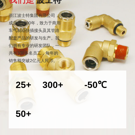
浙江波士特集团有限公司，
成立于1990年，致力于商用
车气制动快插接头及其管路
配套产品的研发与生产。我
们拥有专业的研发团队，一
共有300多名员工，每年的
销售额突破2亿元人民币。.
发展历程
员工
产品性能
25
+
300
+
-
50
℃
年
人
耐低温
销售国家
50
+
多