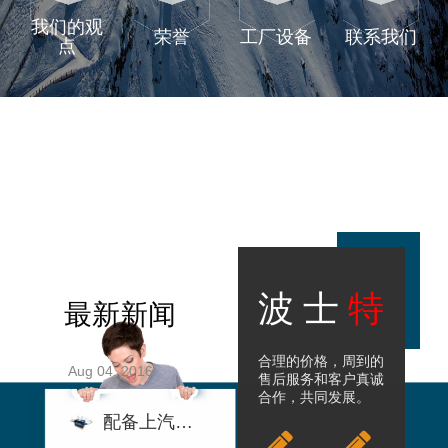
我们的观
荣誉
工厂设备
联系我们
点
波 士
特
最新新闻
合理的价格，周到的
2016
Aug 04, 2016
Aug 04, 2016
Aug 04, 2016
售后服务和客户真诚
合作，共同发展。
从跟随到引领 锡柴以“中国实力“闪耀世界
配备上汽动力LNG发动机的杰狮，又有了新花样
三一工匠精神：世界泵王背后的“尖刀班”！
从跟随到引领 锡柴以“中国实